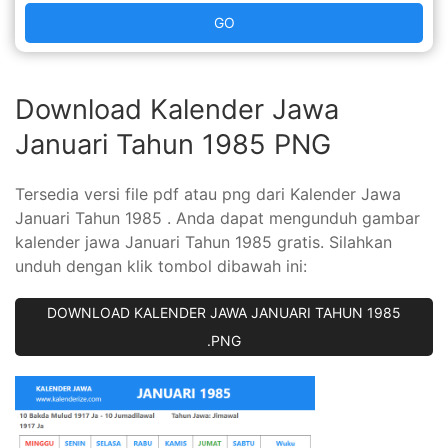
GO
Download Kalender Jawa
Januari Tahun 1985 PNG
Tersedia versi file pdf atau png dari Kalender Jawa
Januari Tahun 1985 . Anda dapat mengunduh gambar
kalender jawa Januari Tahun 1985 gratis. Silahkan
unduh dengan klik tombol dibawah ini:
DOWNLOAD KALENDER JAWA JANUARI TAHUN 1985
.PNG