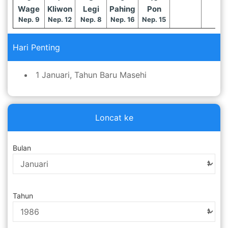
Wage
Kliwon
Legi
Pahing
Pon
Nep. 9
Nep. 12
Nep. 8
Nep. 16
Nep. 15
Hari Penting
1 Januari, Tahun Baru Masehi
Loncat ke
Bulan
Tahun