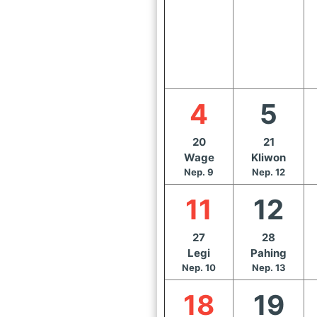
4
5
20
21
Wage
Kliwon
Nep. 9
Nep. 12
11
12
27
28
Legi
Pahing
Nep. 10
Nep. 13
18
19