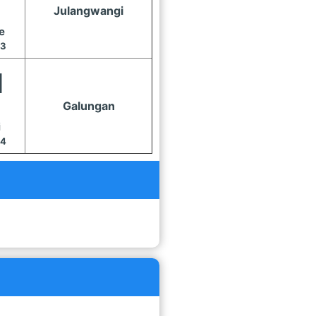
Julangwangi
e
13
1
Galungan
i
14