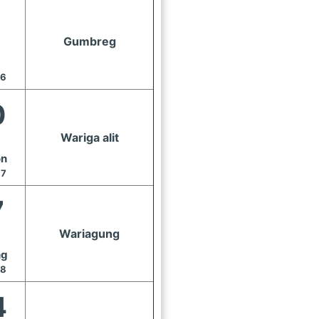
Gumbreg
16
0
Wariga alit
on
17
7
Wariagung
ng
18
4