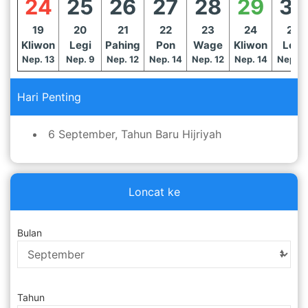
24
25
26
27
28
29
30
19
20
21
22
23
24
25
Kliwon
Legi
Pahing
Pon
Wage
Kliwon
Legi
Nep. 13
Nep. 9
Nep. 12
Nep. 14
Nep. 12
Nep. 14
Nep. 1
Hari Penting
6 September, Tahun Baru Hijriyah
Loncat ke
Bulan
Tahun