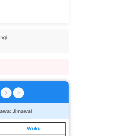
ngi:
Jawa:
Jimawal
Wuku