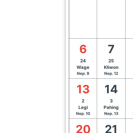
6
7
24
25
Wage
Kliwon
Nep. 9
Nep. 12
13
14
2
3
Legi
Pahing
Nep. 10
Nep. 13
20
21