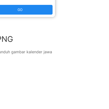
GO
 PNG
gunduh gambar kalender jawa