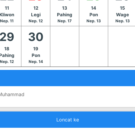
11
12
13
14
15
Kliwon
Legi
Pahing
Pon
Wage
Nep. 11
Nep. 12
Nep. 17
Nep. 13
Nep. 13
29
30
18
19
Pahing
Pon
Nep. 12
Nep. 14
i Muhammad
Loncat ke