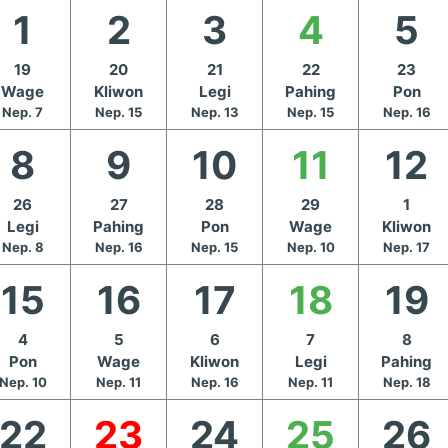
1
2
3
4
5
19
20
21
22
23
Wage
Kliwon
Legi
Pahing
Pon
Nep. 7
Nep. 15
Nep. 13
Nep. 15
Nep. 16
8
9
10
11
12
26
27
28
29
1
Legi
Pahing
Pon
Wage
Kliwon
Nep. 8
Nep. 16
Nep. 15
Nep. 10
Nep. 17
15
16
17
18
19
4
5
6
7
8
Pon
Wage
Kliwon
Legi
Pahing
Nep. 10
Nep. 11
Nep. 16
Nep. 11
Nep. 18
22
23
24
25
26