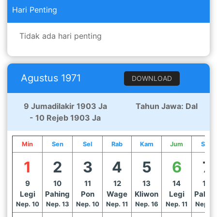
Hari Penting
Tidak ada hari penting
Agustus 1971
DOWNLOAD
9 Jumadilakir 1903 Ja
Tahun Jawa: Dal
- 10 Rejeb 1903 Ja
Min
Sen
Sel
Rab
Kam
Jum
Sab
1
2
3
4
5
6
7
9
10
11
12
13
14
15
Legi
Pahing
Pon
Wage
Kliwon
Legi
Pahin
Nep. 10
Nep. 13
Nep. 10
Nep. 11
Nep. 16
Nep. 11
Nep. 1