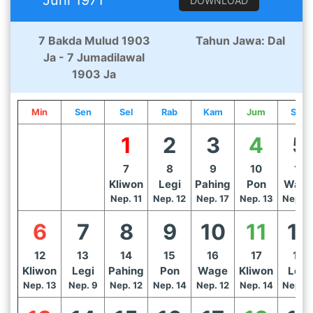
DOWNLOAD
7 Bakda Mulud 1903
Tahun Jawa: Dal
Ja - 7 Jumadilawal
1903 Ja
Min
Sen
Sel
Rab
Kam
Jum
Sab
1
2
3
4
5
7
8
9
10
11
Kliwon
Legi
Pahing
Pon
Wag
Nep. 11
Nep. 12
Nep. 17
Nep. 13
Nep. 1
6
7
8
9
10
11
12
12
13
14
15
16
17
18
Kliwon
Legi
Pahing
Pon
Wage
Kliwon
Legi
Nep. 13
Nep. 9
Nep. 12
Nep. 14
Nep. 12
Nep. 14
Nep. 1