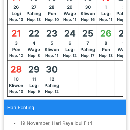
26
27
28
29
30
1
2
Legi
Pahing
Pon
Wage
Kliwon
Legi
Pahin
Nep. 10
Nep. 13
Nep. 10
Nep. 11
Nep. 16
Nep. 11
Nep. 1
21
22
23
24
25
26
27
3
4
5
6
7
8
9
Pon
Wage
Kliwon
Legi
Pahing
Pon
Wage
Nep. 12
Nep. 8
Nep. 11
Nep. 12
Nep. 17
Nep. 13
Nep. 1
28
29
30
10
11
12
Kliwon
Legi
Pahing
Nep. 13
Nep. 9
Nep. 12
Hari Penting
19 November, Hari Raya Idul Fitri