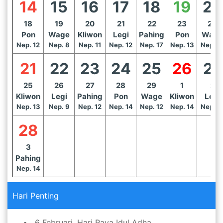
14
15
16
17
18
19
20
18
19
20
21
22
23
24
Pon
Wage
Kliwon
Legi
Pahing
Pon
Wage
Nep. 12
Nep. 8
Nep. 11
Nep. 12
Nep. 17
Nep. 13
Nep. 1
21
22
23
24
25
26
27
25
26
27
28
29
1
2
Kliwon
Legi
Pahing
Pon
Wage
Kliwon
Legi
Nep. 13
Nep. 9
Nep. 12
Nep. 14
Nep. 12
Nep. 14
Nep. 1
28
3
Pahing
Nep. 14
Hari Penting
6 Februari, Hari Raya Idul Adha