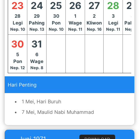
23
24
25
26
27
28
29
28
29
30
1
2
3
4
Legi
Pahing
Pon
Wage
Kliwon
Legi
Pahin
Nep. 10
Nep. 13
Nep. 10
Nep. 11
Nep. 16
Nep. 11
Nep. 1
30
31
5
6
Pon
Wage
Nep. 12
Nep. 8
Hari Penting
1 Mei, Hari Buruh
7 Mei, Maulid Nabi Muhammad
Juni 1971