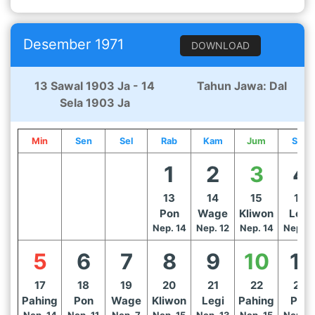
Desember 1971
DOWNLOAD
13 Sawal 1903 Ja - 14
Tahun Jawa: Dal
Sela 1903 Ja
Min
Sen
Sel
Rab
Kam
Jum
Sab
1
2
3
4
13
14
15
16
Pon
Wage
Kliwon
Legi
Nep. 14
Nep. 12
Nep. 14
Nep. 1
5
6
7
8
9
10
11
17
18
19
20
21
22
23
Pahing
Pon
Wage
Kliwon
Legi
Pahing
Pon
Nep. 14
Nep. 11
Nep. 7
Nep. 15
Nep. 13
Nep. 15
Nep. 1