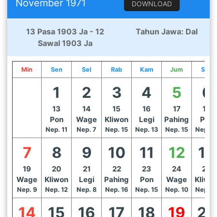
November 1971
DOWNLOAD
13 Pasa 1903 Ja - 12
Tahun Jawa: Dal
Sawal 1903 Ja
Min
Sen
Sel
Rab
Kam
Jum
Sab
1
2
3
4
5
6
13
14
15
16
17
18
Pon
Wage
Kliwon
Legi
Pahing
Pon
Nep. 11
Nep. 7
Nep. 15
Nep. 13
Nep. 15
Nep. 1
7
8
9
10
11
12
13
19
20
21
22
23
24
25
Wage
Kliwon
Legi
Pahing
Pon
Wage
Kliwo
Nep. 9
Nep. 12
Nep. 8
Nep. 16
Nep. 15
Nep. 10
Nep. 1
14
15
16
17
18
19
20