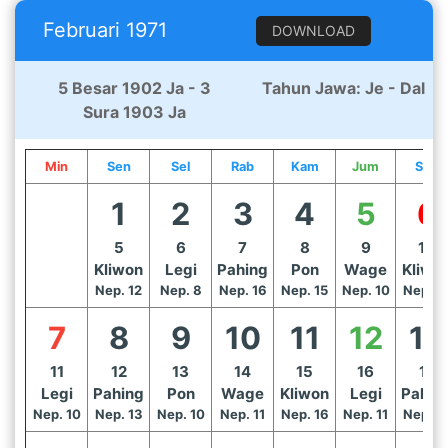
Februari 1971
DOWNLOAD
5 Besar 1902 Ja - 3
Tahun Jawa: Je - Dal
Sura 1903 Ja
Min
Sen
Sel
Rab
Kam
Jum
Sab
1
2
3
4
5
6
5
6
7
8
9
10
Kliwon
Legi
Pahing
Pon
Wage
Kliwo
Nep. 12
Nep. 8
Nep. 16
Nep. 15
Nep. 10
Nep. 1
7
8
9
10
11
12
13
11
12
13
14
15
16
17
Legi
Pahing
Pon
Wage
Kliwon
Legi
Pahin
Nep. 10
Nep. 13
Nep. 10
Nep. 11
Nep. 16
Nep. 11
Nep. 1