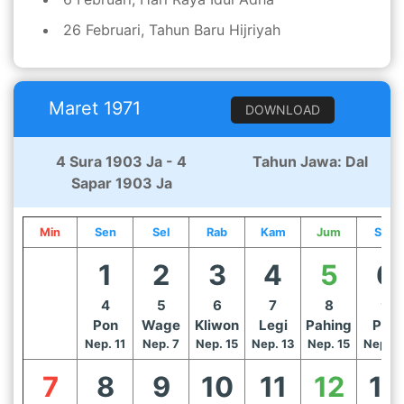
26 Februari, Tahun Baru Hijriyah
Maret 1971
DOWNLOAD
4 Sura 1903 Ja - 4
Tahun Jawa: Dal
Sapar 1903 Ja
Min
Sen
Sel
Rab
Kam
Jum
Sab
1
2
3
4
5
6
4
5
6
7
8
9
Pon
Wage
Kliwon
Legi
Pahing
Pon
Nep. 11
Nep. 7
Nep. 15
Nep. 13
Nep. 15
Nep. 1
7
8
9
10
11
12
13