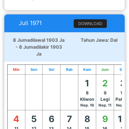
Juli 1971
DOWNLOAD
8 Jumadilawal 1903 Ja
Tahun Jawa: Dal
- 8 Jumadilakir 1903
Ja
Min
Sen
Sel
Rab
Kam
Jum
Sab
1
2
3
8
9
10
Kliwon
Legi
Pahin
Nep. 16
Nep. 11
Nep. 1
4
5
6
7
8
9
10
11
12
13
14
15
16
17