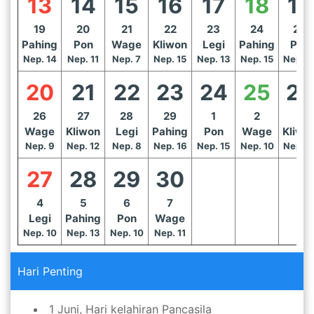
13
14
15
16
17
18
19
19
20
21
22
23
24
25
Pahing
Pon
Wage
Kliwon
Legi
Pahing
Pon
Nep. 14
Nep. 11
Nep. 7
Nep. 15
Nep. 13
Nep. 15
Nep. 1
20
21
22
23
24
25
26
26
27
28
29
1
2
3
Wage
Kliwon
Legi
Pahing
Pon
Wage
Kliwo
Nep. 9
Nep. 12
Nep. 8
Nep. 16
Nep. 15
Nep. 10
Nep. 1
27
28
29
30
4
5
6
7
Legi
Pahing
Pon
Wage
Nep. 10
Nep. 13
Nep. 10
Nep. 11
Hari Penting
1 Juni, Hari kelahiran Pancasila