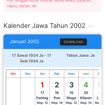
Klik tanggal untuk melihat detail wuku, pasaran,
neptu, hijriah, dll.
Kalender Jawa Tahun 2002
Januari 2002
DOWNLOAD
17 Sawal 1934 Ja - 17
Tahun Jawa: Je
Sela 1934 Ja
Min
Sen
Sel
Rab
Kam
Jum
Sab
1
2
3
4
5
17
18
19
20
21
Pahing
Pon
Wage
Kliwon
Legi
Nep. 12
Nep. 14
Nep. 12
Nep. 14
Nep. 1