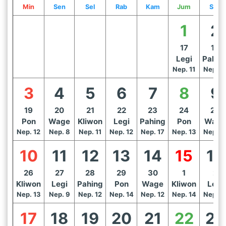
Min
Sen
Sel
Rab
Kam
Jum
Sab
1
2
17
18
Legi
Pahin
Nep. 11
Nep. 1
3
4
5
6
7
8
9
19
20
21
22
23
24
25
Pon
Wage
Kliwon
Legi
Pahing
Pon
Wage
Nep. 12
Nep. 8
Nep. 11
Nep. 12
Nep. 17
Nep. 13
Nep. 1
10
11
12
13
14
15
16
26
27
28
29
30
1
2
Kliwon
Legi
Pahing
Pon
Wage
Kliwon
Legi
Nep. 13
Nep. 9
Nep. 12
Nep. 14
Nep. 12
Nep. 14
Nep. 1
17
18
19
20
21
22
23