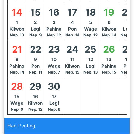
14
15
16
17
18
19
20
1
2
3
4
5
6
7
Kliwon
Legi
Pahing
Pon
Wage
Kliwon
Legi
Nep. 13
Nep. 9
Nep. 12
Nep. 14
Nep. 12
Nep. 14
Nep. 1
21
22
23
24
25
26
27
8
9
10
11
12
13
14
Pahing
Pon
Wage
Kliwon
Legi
Pahing
Pon
Nep. 14
Nep. 11
Nep. 7
Nep. 15
Nep. 13
Nep. 15
Nep. 1
28
29
30
15
16
17
Wage
Kliwon
Legi
Nep. 9
Nep. 12
Nep. 8
Hari Penting