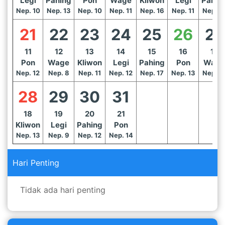
Legi
Pahing
Pon
Wage
Kliwon
Legi
Pahin
Nep. 10
Nep. 13
Nep. 10
Nep. 11
Nep. 16
Nep. 11
Nep. 1
21
22
23
24
25
26
27
11
12
13
14
15
16
17
Pon
Wage
Kliwon
Legi
Pahing
Pon
Wage
Nep. 12
Nep. 8
Nep. 11
Nep. 12
Nep. 17
Nep. 13
Nep. 1
28
29
30
31
18
19
20
21
Kliwon
Legi
Pahing
Pon
Nep. 13
Nep. 9
Nep. 12
Nep. 14
Hari Penting
Tidak ada hari penting