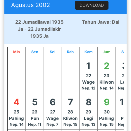
Agustus 2002
DOWNLOAD
22 Jumadilawal 1935
Tahun Jawa: Dal
Ja - 22 Jumadilakir
1935 Ja
Min
Sen
Sel
Rab
Kam
Jum
Sab
1
2
3
22
23
24
Wage
Kliwon
Legi
Nep. 12
Nep. 14
Nep. 1
4
5
6
7
8
9
10
25
26
27
28
29
30
1
Pahing
Pon
Wage
Kliwon
Legi
Pahing
Pon
Nep. 14
Nep. 11
Nep. 7
Nep. 15
Nep. 13
Nep. 15
Nep. 1