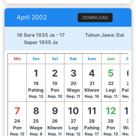
April 2002
DOWNLOAD
18 Sura 1935 Ja - 17
Tahun Jawa: Dal
Sapar 1935 Ja
Min
Sen
Sel
Rab
Kam
Jum
Sab
1
2
3
4
5
6
18
19
20
21
22
23
Pahing
Pon
Wage
Kliwon
Legi
Pahin
Nep. 13
Nep. 10
Nep. 11
Nep. 16
Nep. 11
Nep. 1
7
8
9
10
11
12
13
24
25
26
27
28
29
30
Pon
Wage
Kliwon
Legi
Pahing
Pon
Wage
Nep. 12
Nep. 8
Nep. 11
Nep. 12
Nep. 17
Nep. 13
Nep. 1