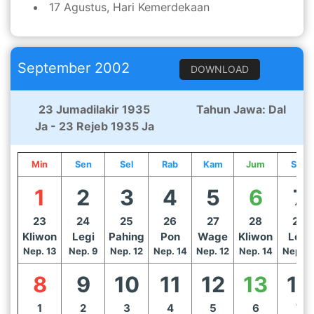
17 Agustus, Hari Kemerdekaan
September 2002
DOWNLOAD
23 Jumadilakir 1935
Tahun Jawa: Dal
Ja - 23 Rejeb 1935 Ja
Min
Sen
Sel
Rab
Kam
Jum
Sab
1
2
3
4
5
6
7
23
24
25
26
27
28
29
Kliwon
Legi
Pahing
Pon
Wage
Kliwon
Legi
Nep. 13
Nep. 9
Nep. 12
Nep. 14
Nep. 12
Nep. 14
Nep. 1
8
9
10
11
12
13
14
1
2
3
4
5
6
7