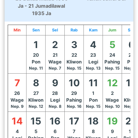
Ja - 21 Jumadilawal
1935 Ja
Min
Sen
Sel
Rab
Kam
Jum
Sab
1
2
3
4
5
6
20
21
22
23
24
25
Pon
Wage
Kliwon
Legi
Pahing
Pon
Nep. 11
Nep. 7
Nep. 15
Nep. 13
Nep. 15
Nep. 1
7
8
9
10
11
12
13
26
27
28
29
1
2
3
Wage
Kliwon
Legi
Pahing
Pon
Wage
Kliwo
Nep. 9
Nep. 12
Nep. 8
Nep. 16
Nep. 15
Nep. 10
Nep. 1
14
15
16
17
18
19
20
4
5
6
7
8
9
10