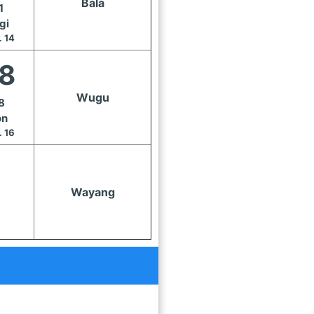
Bala
1
gi
. 14
8
Wugu
8
on
. 16
Wayang