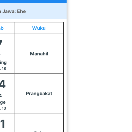
 Jawa: Ehe
ab
Wuku
7
Manahil
7
ing
. 18
4
Prangbakat
4
ge
. 13
1