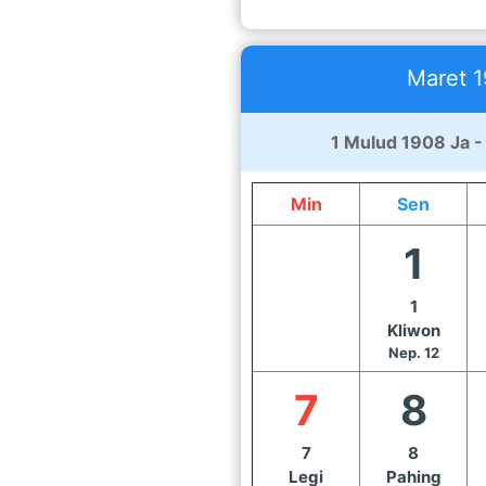
Maret 1
1 Mulud 1908 Ja -
Min
Sen
1
1
Kliwon
Nep. 12
7
8
7
8
Legi
Pahing