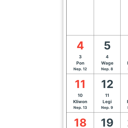
4
5
3
4
Pon
Wage
Nep. 12
Nep. 8
11
12
10
11
Kliwon
Legi
Nep. 13
Nep. 9
18
19