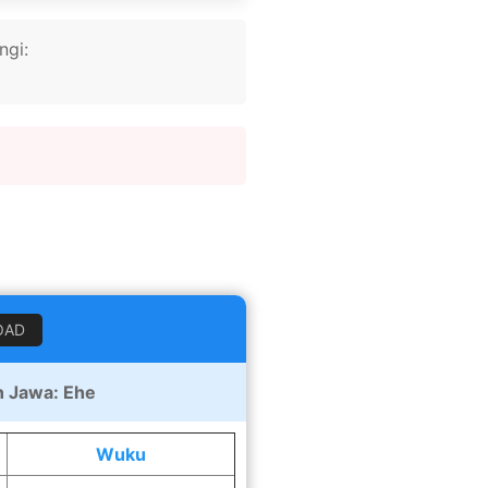
ngi:
OAD
 Jawa: Ehe
Wuku