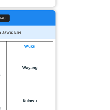
OAD
 Jawa: Ehe
Wuku
Wayang
n
7
Kulawu
g