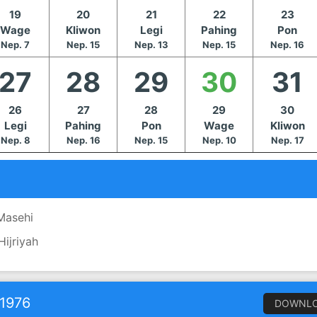
19
20
21
22
23
Wage
Kliwon
Legi
Pahing
Pon
Nep. 7
Nep. 15
Nep. 13
Nep. 15
Nep. 16
27
28
29
30
31
26
27
28
29
30
Legi
Pahing
Pon
Wage
Kliwon
Nep. 8
Nep. 16
Nep. 15
Nep. 10
Nep. 17
 Masehi
Hijriyah
 1976
DOWNL