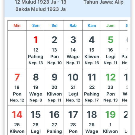
12 Mulud 1923 Ja - 13
Tahun Jawa: Alip
Bakda Mulud 1923 Ja
Min
Sen
Sel
Rab
Kam
Jum
Sab
1
2
3
4
5
6
12
13
14
15
16
17
Pahing
Pon
Wage
Kliwon
Legi
Pahin
Nep. 13
Nep. 10
Nep. 11
Nep. 16
Nep. 11
Nep. 1
7
8
9
10
11
12
13
18
19
20
21
22
23
24
Pon
Wage
Kliwon
Legi
Pahing
Pon
Wag
Nep. 12
Nep. 8
Nep. 11
Nep. 12
Nep. 17
Nep. 13
Nep. 1
14
15
16
17
18
19
2
25
26
27
28
29
1
2
Kliwon
Legi
Pahing
Pon
Wage
Kliwon
Legi