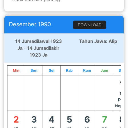
Desember 1990
DOWNLOAD
14 Jumadilawal 1923
Tahun Jawa: Alip
Ja - 14 Jumadilakir
1923 Ja
Min
Sen
Sel
Rab
Kam
Jum
Sab
1
14
Pon
Nep. 1
2
3
4
5
6
7
8