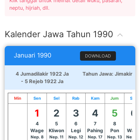
Klik tanggal untuk melihat detail wuku, pasaran,
neptu, hijriah, dll.
Kalender Jawa Tahun 1990
Januari 1990
DOWNLOAD
4 Jumadilakir 1922 Ja
Tahun Jawa: Jimakir
- 5 Rejeb 1922 Ja
Min
Sen
Sel
Rab
Kam
Jum
Sab
1
2
3
4
5
6
4
5
6
7
8
9
Wage
Kliwon
Legi
Pahing
Pon
Wag
Nep. 8
Nep. 11
Nep. 12
Nep. 17
Nep. 13
Nep. 1