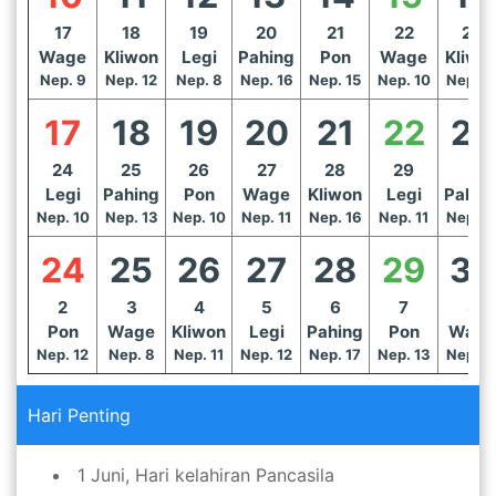
17
18
19
20
21
22
23
Wage
Kliwon
Legi
Pahing
Pon
Wage
Kliwo
Nep. 9
Nep. 12
Nep. 8
Nep. 16
Nep. 15
Nep. 10
Nep. 1
17
18
19
20
21
22
23
24
25
26
27
28
29
1
Legi
Pahing
Pon
Wage
Kliwon
Legi
Pahin
Nep. 10
Nep. 13
Nep. 10
Nep. 11
Nep. 16
Nep. 11
Nep. 1
24
25
26
27
28
29
30
2
3
4
5
6
7
8
Pon
Wage
Kliwon
Legi
Pahing
Pon
Wage
Nep. 12
Nep. 8
Nep. 11
Nep. 12
Nep. 17
Nep. 13
Nep. 1
Hari Penting
1 Juni, Hari kelahiran Pancasila