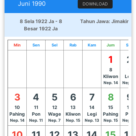
Juni 1990
DOWNLOAD
8 Sela 1922 Ja - 8
Tahun Jawa: Jimakir
Besar 1922 Ja
Min
Sen
Sel
Rab
Kam
Jum
Sab
1
2
8
9
Kliwon
Legi
Nep. 14
Nep. 1
3
4
5
6
7
8
9
10
11
12
13
14
15
16
Pahing
Pon
Wage
Kliwon
Legi
Pahing
Pon
Nep. 14
Nep. 11
Nep. 7
Nep. 15
Nep. 13
Nep. 15
Nep. 1
10
11
12
13
14
15
16