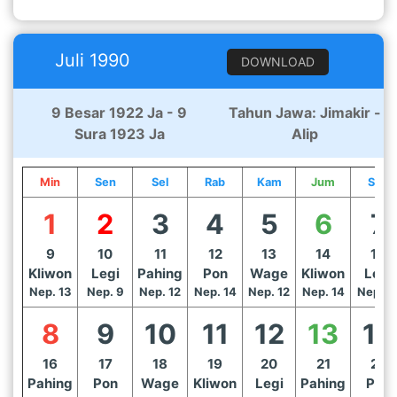
Juli 1990
DOWNLOAD
9 Besar 1922 Ja - 9
Tahun Jawa: Jimakir -
Sura 1923 Ja
Alip
Min
Sen
Sel
Rab
Kam
Jum
Sab
1
2
3
4
5
6
7
9
10
11
12
13
14
15
Kliwon
Legi
Pahing
Pon
Wage
Kliwon
Legi
Nep. 13
Nep. 9
Nep. 12
Nep. 14
Nep. 12
Nep. 14
Nep. 1
8
9
10
11
12
13
14
16
17
18
19
20
21
22
Pahing
Pon
Wage
Kliwon
Legi
Pahing
Pon