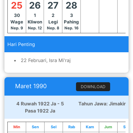
25
26
27
28
30
1
2
3
Wage
Kliwon
Legi
Pahing
Nep. 9
Nep. 12
Nep. 8
Nep. 16
Hari Penting
22 Februari, Isra Mi'raj
Maret 1990
DOWNLOAD
4 Ruwah 1922 Ja - 5
Tahun Jawa: Jimakir
Pasa 1922 Ja
Min
Sen
Sel
Rab
Kam
Jum
Sab