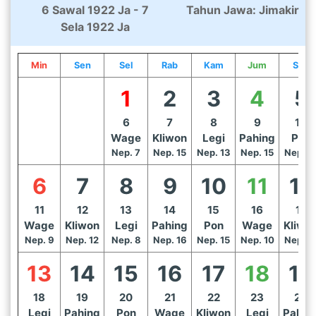
6 Sawal 1922 Ja - 7
Tahun Jawa: Jimakir
Sela 1922 Ja
Min
Sen
Sel
Rab
Kam
Jum
Sab
1
2
3
4
5
6
7
8
9
10
Wage
Kliwon
Legi
Pahing
Pon
Nep. 7
Nep. 15
Nep. 13
Nep. 15
Nep. 1
6
7
8
9
10
11
12
11
12
13
14
15
16
17
Wage
Kliwon
Legi
Pahing
Pon
Wage
Kliwo
Nep. 9
Nep. 12
Nep. 8
Nep. 16
Nep. 15
Nep. 10
Nep. 1
13
14
15
16
17
18
19
18
19
20
21
22
23
24
Legi
Pahing
Pon
Wage
Kliwon
Legi
Pahin