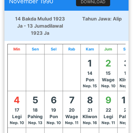
November 1990
DOWNLOAD
14 Bakda Mulud 1923
Tahun Jawa: Alip
Ja - 13 Jumadilawal
1923 Ja
Min
Sen
Sel
Rab
Kam
Jum
Sab
1
2
3
14
15
16
Pon
Wage
Kliwo
Nep. 15
Nep. 10
Nep. 1
4
5
6
7
8
9
10
17
18
19
20
21
22
23
Legi
Pahing
Pon
Wage
Kliwon
Legi
Pahin
Nep. 10
Nep. 13
Nep. 10
Nep. 11
Nep. 16
Nep. 11
Nep. 1