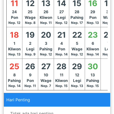
11
12
13
14
15
16
17
24
25
26
27
28
29
30
Pon
Wage
Kliwon
Legi
Pahing
Pon
Wage
Nep. 12
Nep. 8
Nep. 11
Nep. 12
Nep. 17
Nep. 13
Nep. 1
18
19
20
21
22
23
24
1
2
3
4
5
6
7
Kliwon
Legi
Pahing
Pon
Wage
Kliwon
Legi
Nep. 13
Nep. 9
Nep. 12
Nep. 14
Nep. 12
Nep. 14
Nep. 1
25
26
27
28
29
30
8
9
10
11
12
13
Pahing
Pon
Wage
Kliwon
Legi
Pahing
Nep. 14
Nep. 11
Nep. 7
Nep. 15
Nep. 13
Nep. 15
Hari Penting
Tidak ada hari penting